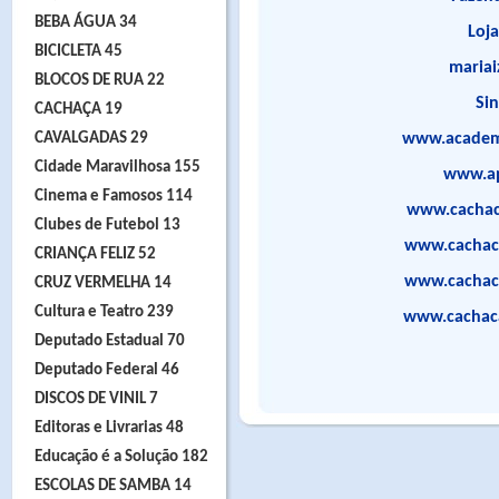
BEBA ÁGUA 34
Loj
BICICLETA 45
mariai
BLOCOS DE RUA 22
Sin
CACHAÇA 19
CAVALGADAS 29
www.academ
Cidade Maravilhosa 155
www.ap
Cinema e Famosos 114
www.cachac
Clubes de Futebol 13
www.cachac
CRIANÇA FELIZ 52
www.cachac
CRUZ VERMELHA 14
Cultura e Teatro 239
www.cachac
Deputado Estadual 70
Deputado Federal 46
DISCOS DE VINIL 7
Editoras e Livrarias 48
Educação é a Solução 182
ESCOLAS DE SAMBA 14