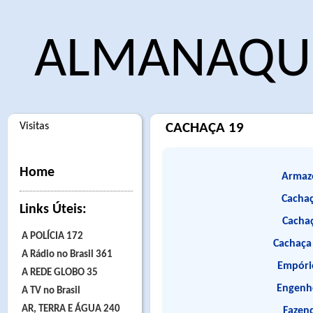
ALMANAQUE
Visitas
CACHAÇA 19
Home
Armaz
Cachaç
Links Úteis:
Cachaç
A POLÍCIA 172
Cachaça
A Rádio no Brasil 361
Empóri
A REDE GLOBO 35
Engenh
A TV no Brasil
AR, TERRA E ÁGUA 240
Fazen